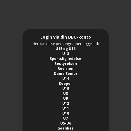
Login via din DBU-konto
Her kan disse persongrupper logge ind:
U15 og U16
U13
Sportslig ledelse
Bestyrelsen
Revision
Dame Senior
U14
Keeper
U19
U8
U9
U12
U11
U10
U7
U5-U6
Goaldies