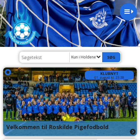
Kun i Holdene
KLUBNYT
01. august kl. 23:38
Velkommen til Roskilde Pigefodbold