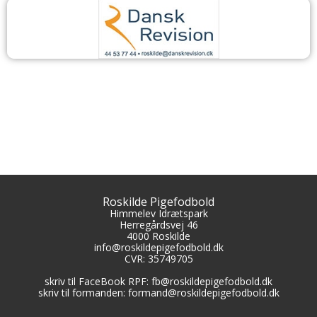
Roskilde Pigefodbold
Himmelev Idrætspark
Herregårdsvej 46
4000 Roskilde
info@roskildepigefodbold.dk
CVR:
35749705
skriv til FaceBook RPF: fb@roskildepigefodbold.dk
skriv til formanden: formand@roskildepigefodbold.dk